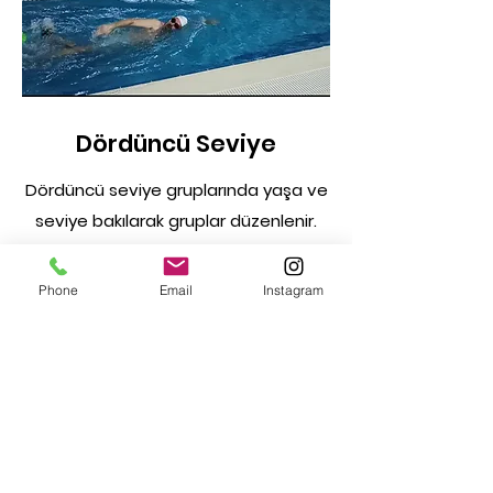
Dördüncü Seviye
Dördüncü seviye gruplarında yaşa ve
seviye bakılarak gruplar düzenlenir.
Serbest teknik yüzme,
Sırt teknik yüzme,
Phone
Email
Instagram
Kurbağa teknik yüzme,
Kelebek teknik yüzme,
Tahtalı ayak dereceli yapabilme,
Serbest,sırt,kubağa,kelebek dereceli
antrenman yapabilme,
Karışık yüzme teknik ve dönüşleri